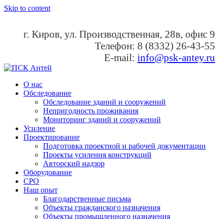
Skip to content
г. Киров, ул. Производственная, 28в, офис 9
Телефон: 8 (8332) 26-43-55
E-mail:
info@psk-antey.ru
ПСК Антей
Проектно-строительная компания Антей
О нас
Обследование
Обследование зданий и сооружений
Непригодность проживания
Мониторинг зданий и сооружений
Усиление
Проектирование
Подготовка проектной и рабочей документации
Проекты усиления конструкций
Авторский надзор
Оборудование
СРО
Наш опыт
Благодарственные письма
Объекты гражданского назначения
Объекты промышленного назначения