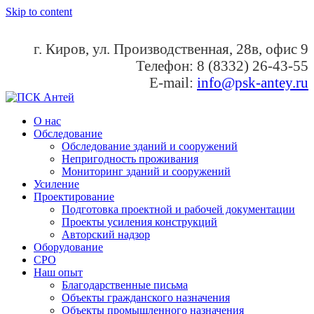
Skip to content
г. Киров, ул. Производственная, 28в, офис 9
Телефон: 8 (8332) 26-43-55
E-mail:
info@psk-antey.ru
ПСК Антей
Проектно-строительная компания Антей
О нас
Обследование
Обследование зданий и сооружений
Непригодность проживания
Мониторинг зданий и сооружений
Усиление
Проектирование
Подготовка проектной и рабочей документации
Проекты усиления конструкций
Авторский надзор
Оборудование
СРО
Наш опыт
Благодарственные письма
Объекты гражданского назначения
Объекты промышленного назначения